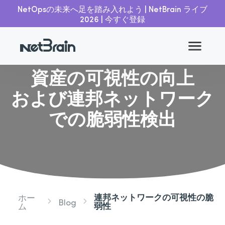
NetOpsの未来へ足を踏み入れよう | NetBrain ライブ
2026 | 今すぐ登録
戻る
資産の可視性の向上
および連邦ネットワーク
での脆弱性検出
連邦ネットワークの可視性の脆
ホー
Blog
弱性
ム