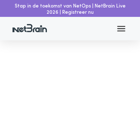
Stap in de toekomst van NetOps | NetBrain Live
Geautomatiseerd
ticket met
Home
Informatiebronnen
2026 | Registreer nu
Servicenow