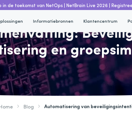
 in de toekomst van NetOps | NetBrain Live 2026 | Registre
plossingen
Informatiebronnen
Klantencentrum
P
envatting: Beveilig
isering en groepsim
Automatisering van beveiligingsintent
Home
Blog