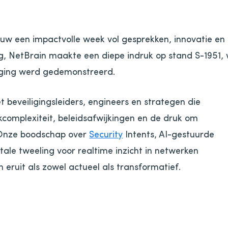
w een impactvolle week vol gesprekken, innovatie en 
g, NetBrain maakte een diepe indruk op stand S-1951,
iging werd gedemonstreerd.
eveiligingsleiders, engineers en strategen die
omplexiteit, beleidsafwijkingen en de druk om
 Onze boodschap over
Security
Intents, AI-gestuurde
tale tweeling voor realtime inzicht in netwerken
eruit als zowel actueel als transformatief.