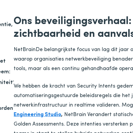
Ons beveiligingsverhaal: 
entie,
zichtbaarheid en aanval
NetBrainDe belangrijkste focus van lag dit jaar 
waarop organisaties netwerkbeveiliging benadere
het
tools, maar als een continu gehandhaafde opera
eem:
iteit'
We hebben de kracht van Security Intents gedem
automatiseringsgestuurde beleidsregels die het 
netwerkinfrastructuur in realtime valideren. Mo
orden
Engineering Studio
,
NetBrain Verandert statisch
Golden Assessments. Deze intenties versterken p
teams in staat te stellen hybride netwerken contin