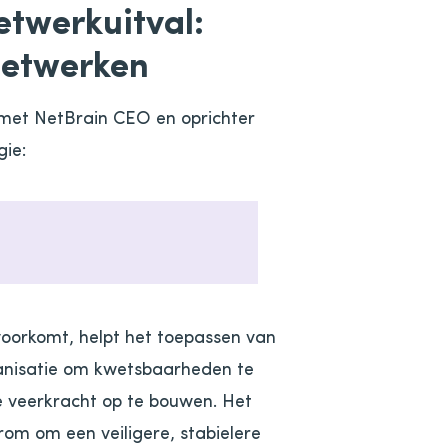
etwerkuitval:
netwerken
met NetBrain CEO en oprichter
gie:
voorkomt, helpt het toepassen van
rganisatie om kwetsbaarheden te
 veerkracht op te bouwen. Het
m om een ​​veiligere, stabielere