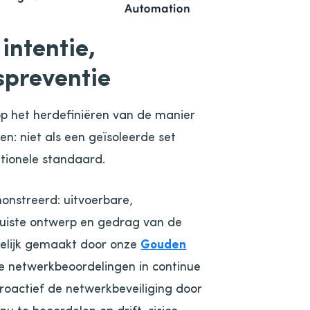
intentie,
spreventie
op het herdefiniëren van de manier
n: niet als een geïsoleerde set
tionele standaard.
onstreerd: uitvoerbare,
juiste ontwerp en gedrag van de
gelijk gemaakt door onze
Gouden
e netwerkbeoordelingen in continue
roactief de netwerkbeveiliging door
u te beoordelen op drift, risico,