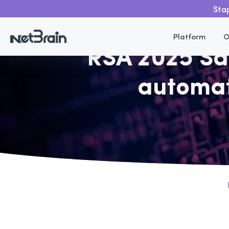
Stap
Teruggaan
Platform
O
RSA 2025 Sam
automat