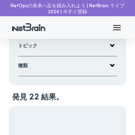
NetOpsの未来へ足を踏み入れよう | NetBrain ライブ
2026 | 今すぐ登録
トピック
Artificial
Intelligence
種類
自動トラブル
シューティン
アナリス
グ
トペーパ
ー
Change
Management
22
Blog
発見
結果。
クラウ
ケース
ドと
スタデ
SDN
ィ
ネットワ
データ
ーク評価
シート
ネットワー