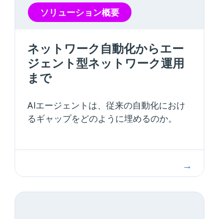
電子
クの可観測
ブッ
ソリューション概要
性
ク
ネットワーク
イベ
セキュリティ
ント
ネットワーク自動化からエー
ー
インフォグ
ネットワー
ジェント型ネットワーク運用
ラフィック
クの可視性
まで
インタ
ビュー
製品
AIエージェントは、従来の自動化におけ
ビデ
るギャップをどのように埋めるのか。
オ
ソリュー
ション概
要
Testimonial
ウェ
ビナ
ー