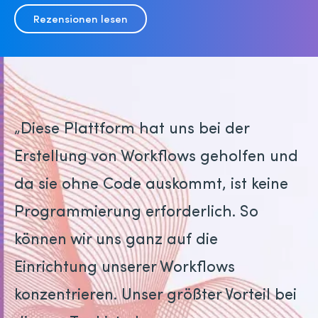
Rezensionen lesen
„Diese Plattform hat uns bei der
Erstellung von Workflows geholfen und
da sie ohne Code auskommt, ist keine
Programmierung erforderlich. So
können wir uns ganz auf die
Einrichtung unserer Workflows
konzentrieren. Unser größter Vorteil bei