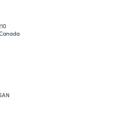
210
8 Canada
 6AN