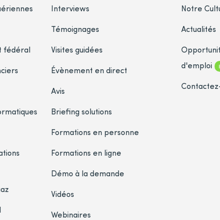
aériennes
Interviews
Notre Cult
Témoignages
Actualités
 fédéral
Visites guidées
Opportuni
d'emploi
nciers
Évènement en direct
Contactez
Avis
formatiques
Briefing solutions
Formations en personne
ations
Formations en ligne
Démo à la demande
gaz
Vidéos
l
Webinaires