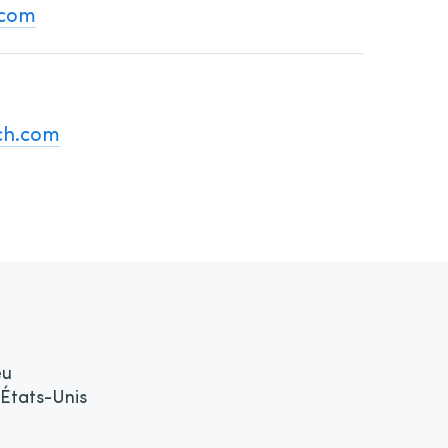
.com
ch.com
eu
 États-Unis