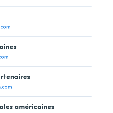
.com
aines
.com
rtenaires
h.com
ales américaines