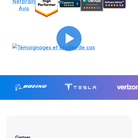
NetBrain
Avis