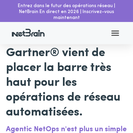
Entrez dans le futur des opérations réseau |
Recherche Gartner
Accueil
Ressources
NetBrain En direct en 2026 | Inscrivez-vous
maintenant
Gartner® vient de
placer la barre très
haut pour les
opérations de réseau
automatisées.
Agentic NetOps n'est plus un simple