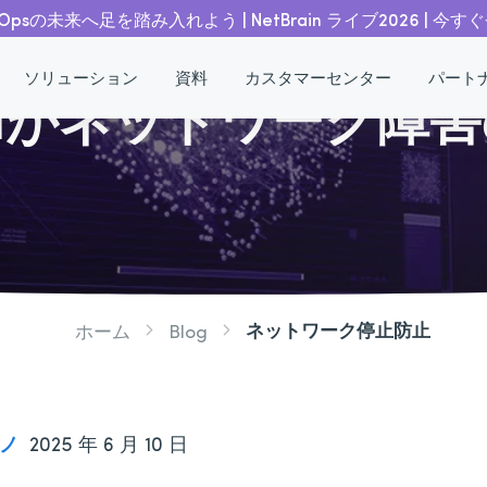
tOpsの未来へ足を踏み入れよう | NetBrain ライブ2026 | 今す
ソリューション
資料
カスタマーセンター
パート
Iがネットワーク障
ネットワーク停止防止
ホーム
Blog
ノ
2025 年 6 月 10 日