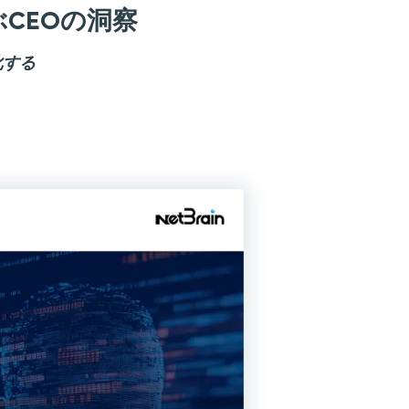
学ぶCEOの洞察
化する