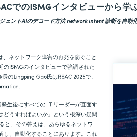
n RSACでのISMGインタビューから
ジェントAIのデコード方法 network intent 診断を自動
では、ネットワーク障害の再発を防ぐこと
のISMGのインタビューで強調された
のLingping Gao氏はRSAC 2025で、
mation.
害発生後にすべての IT リーダーが直面す
はどうすればよいか」という根深い疑問
よると、その答えは、あらゆるネットワ
解し、自動化することにあります。これ