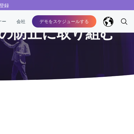
ぐ登録
ナー
会社
デモをスケジュールする
害の防止に取り組む
ご質問があればお答えいたします。