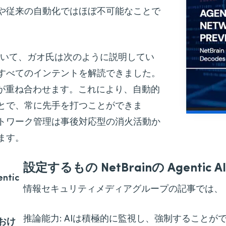
や従来の自動化ではほぼ不可能なことで
スについて、ガオ氏は次のように説明してい
すべてのインテントを解読できました。
Iが重ね合わせます。これにより、自動的
とで、常に先手を打つことができま
トワーク管理は事後対応型の消火活動か
ます。
設定するもの NetBrainの Agentic AI
ntic
情報セキュリティメディアグループの記事では、 Ne
推論能力: AIは積極的に監視し、強制することができる 
おけ