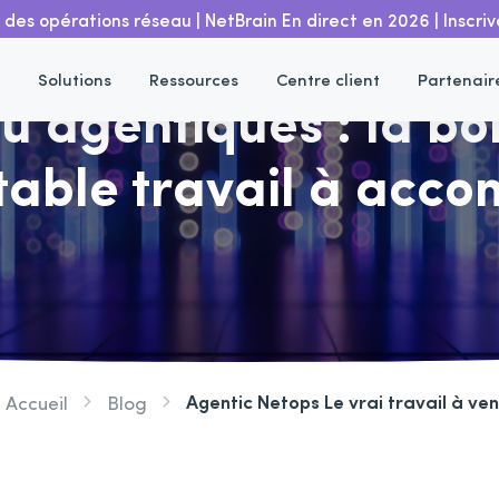
r des opérations réseau | NetBrain En direct en 2026 | Inscr
Solutions
Ressources
Centre client
Partenair
 agentiques : la bon
table travail à acco
Agentic Netops Le vrai travail à ven
Accueil
Blog