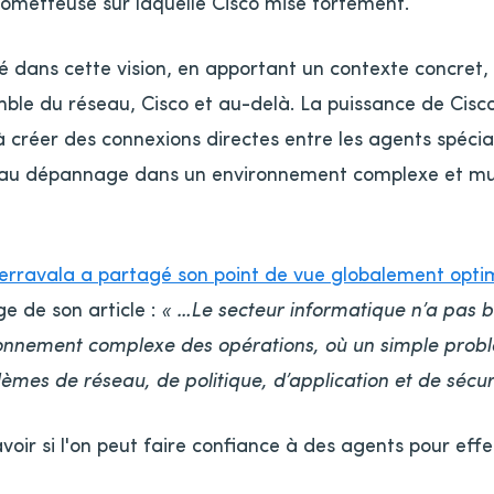
rometteuse sur laquelle Cisco mise fortement.
é dans cette vision, en apportant un contexte concret,
le du réseau, Cisco et au-delà. La puissance de Cisco 
 créer des connexions directes entre les agents spécial
 au dépannage dans un environnement complexe et mult
erravala a partagé son point de vue globalement optim
e de son article :
« …Le secteur informatique n’a pas beso
tionnement complexe des opérations, où un simple pro
es de réseau, de politique, d’application et de sécuri
savoir si l'on peut faire confiance à des agents pour eff